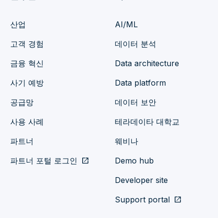
산업
AI/ML
고객 경험
데이터 분석
금융 혁신
Data architecture
사기 예방
Data platform
공급망
데이터 보안
사용 사례
테라데이타 대학교
파트너
웨비나
파트너 포털 로그인
open_in_new
Demo hub
Developer site
Support portal
open_in_new