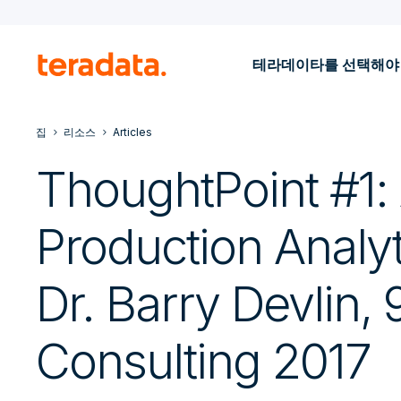
테라데이타를 선택해야
집
리소스
Articles
ThoughtPoint #1
Production Analyt
Dr. Barry Devlin, 
Consulting 2017