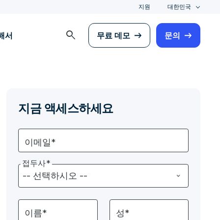
지원
대한민국
search
해서
무료 데모
문의
지금 액세스하세요
이메일*
접두사*
이름*
성*