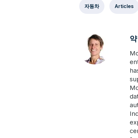
자동차
Articles
약 
Mo
en
ha
su
Mo
da
au
In
ex
ce