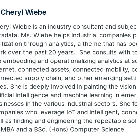
Cheryl Wiebe
eryl Wiebe is an industry consultant and subjec
radata. Ms. Wiebe helps industrial companies p
gitization through analytics, a theme that has be
rk over the past 20 years. She consults with t
e embedding and operationalizing analytics at sca
ternet, connected assets, connected mobility, c
nnected supply chain, and other emerging sett
ties. She is deeply involved in painting the vision
tificial intelligence and machine learning in emer
sinesses in the various industrial sectors. She f
mpanies who leverage IoT and intelligent, conn
ll as finding and engineering the repeatable so
 MBA and a BSc. (Hons) Computer Science