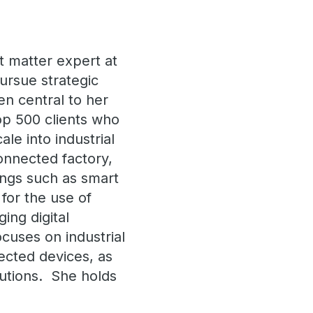
t matter expert at
ursue strategic
en central to her
op 500 clients who
le into industrial
onnected factory,
ings such as smart
 for the use of
ging digital
ocuses on industrial
ected devices, as
lutions. She holds