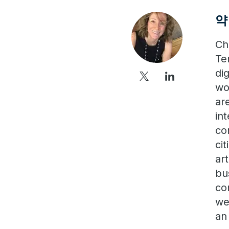
약 
Ch
Te
di
wo
ar
in
co
ci
ar
bu
co
we
an