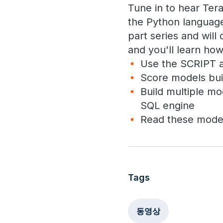
Tune in to hear Te
the Python language 
part series and wil
and you'll learn how
Use the SCRIPT a
Score models bui
Build multiple mo
SQL engine
Read these model
Tags
동영상