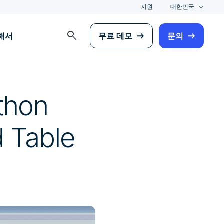
지원
대한민국
search
해서
무료 데모
문의
thon
d Table