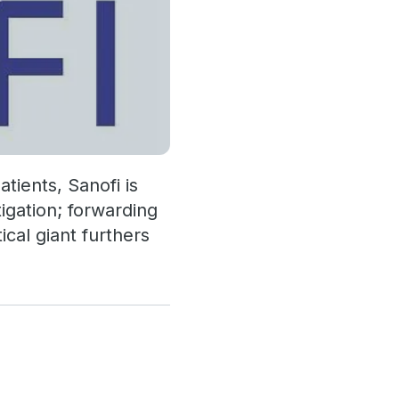
atients, Sanofi is
tigation; forwarding
cal giant furthers