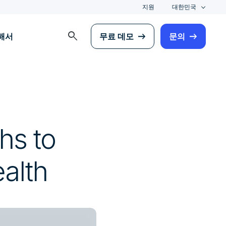
지원
대한민국
search
해서
무료 데모
문의
l
hs to
alth