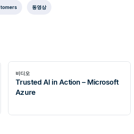
stomers
동영상
비디오
Trusted AI in Action – Microsoft
Azure