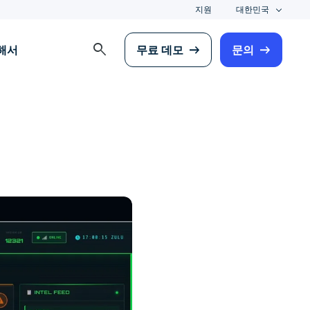
지원
대한민국
search
해서
무료 데모
문의