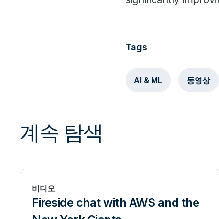
significantly improvi
Tags
AI & ML
동영상
계속 탐색
비디오
Fireside chat with AWS and the