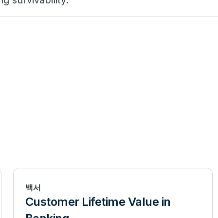
ng survivability.
백서
Customer Lifetime Value in