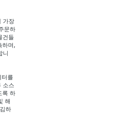
에 가장
 주문하
 물건들
측하며,
합니
데이터를
부 소스
도록 하
및 해
매김하