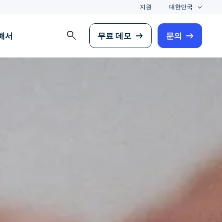
지원
대한민국
search
해서
무료 데모
문의