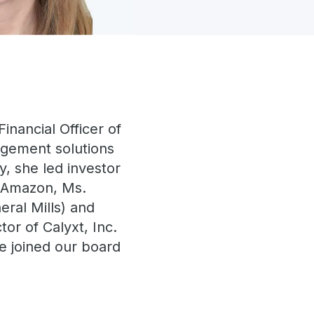
inancial Officer of
agement solutions
y, she led investor
o Amazon, Ms.
ral Mills) and
or of Calyxt, Inc.
e joined our board