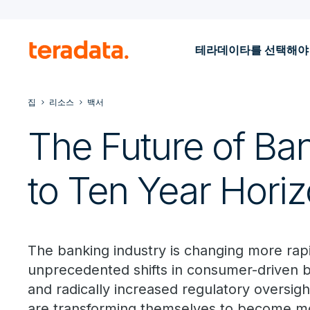
테라데이타를 선택해야
집
리소스
백서
The Future of Ban
to Ten Year Hori
The banking industry is changing more rapi
unprecedented shifts in consumer-driven be
and radically increased regulatory oversight
are transforming themselves to become more