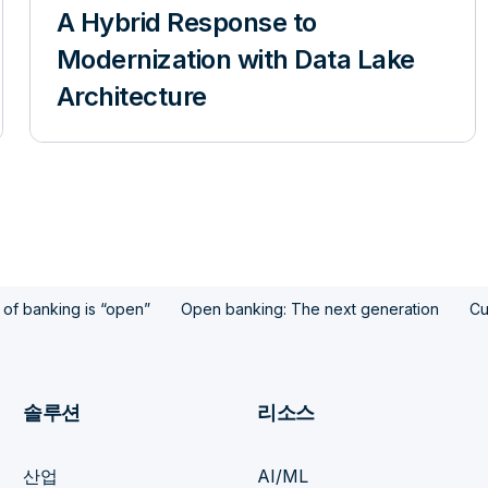
A Hybrid Response to
Modernization with Data Lake
Architecture
 of banking is “open”
Open banking: The next generation
Cu
솔루션
리소스
산업
AI/ML