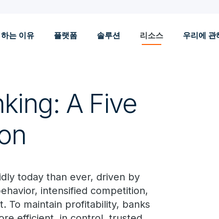
 하는 이유
플랫폼
솔루션
리소스
우리에 관
king: A Five
zon
dly today than ever, driven by
havior, intensified competition,
. To maintain profitability, banks
 efficient, in control, trusted,