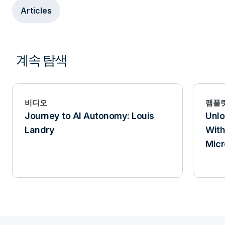
Articles
계속 탐색
비디오
팸플
Journey to AI Autonomy: Louis
Unlo
Landry
With
Micr