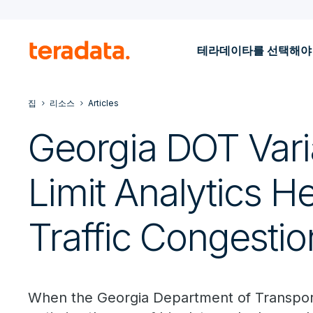
테라데이타를 선택해야
집
리소스
Articles
Georgia DOT Var
Limit Analytics H
Traffic Congestio
When the Georgia Department of Transpor