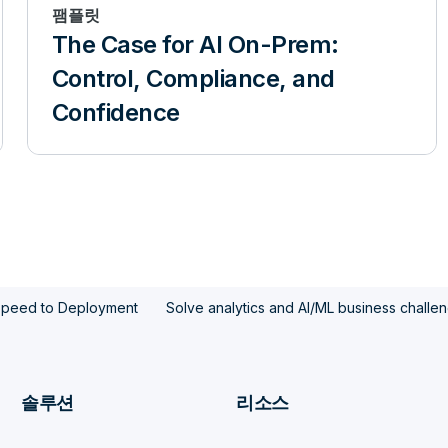
팸플릿
The Case for AI On-Prem:
Control, Compliance, and
Confidence
d Speed to Deployment
Solve analytics and AI/ML business challe
솔루션
리소스