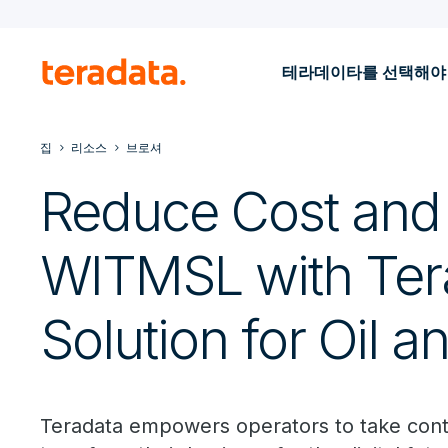
테라데이타를 선택해야
집
리소스
브로셔
Reduce Cost and 
WITMSL with Tera
Solution for Oil 
Teradata empowers operators to take contro