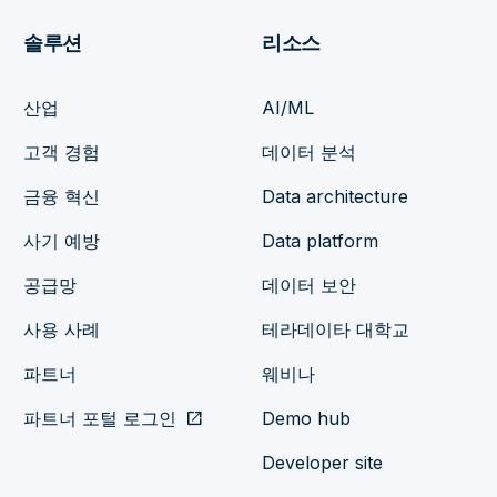
솔루션
리소스
산업
AI/ML
고객 경험
데이터 분석
금융 혁신
Data architecture
사기 예방
Data platform
공급망
데이터 보안
사용 사례
테라데이타 대학교
파트너
웨비나
파트너 포털 로그인
open_in_new
Demo hub
Developer site