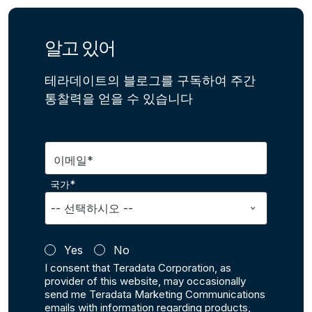
알고 있어
테라데이트의 블로그를 구독하여 주간
통찰력을 얻을 수 있습니다
이메일*
국가*
Yes
No
I consent that Teradata Corporation, as
provider of this website, may occasionally
send me Teradata Marketing Communications
emails with information regarding products,