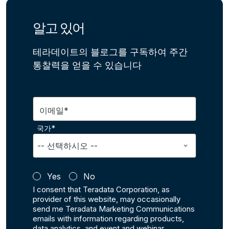
알고 있어
테라데이트의 블로그를 구독하여 주간
통찰력을 얻을 수 있습니다
이메일*
국가*
Yes
No
I consent that Teradata Corporation, as
provider of this website, may occasionally
send me Teradata Marketing Communications
emails with information regarding products,
data analytics, and event and webinar