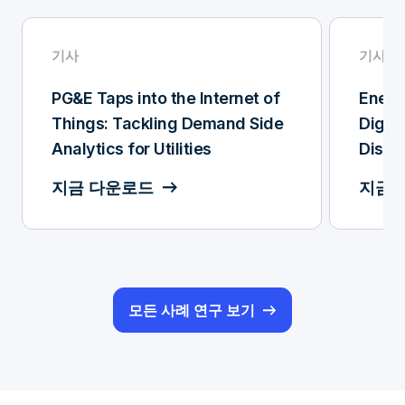
기사
기사
PG&E Taps into the Internet of
Enedis
Things: Tackling Demand Side
Digiti
Analytics for Utilities
Distri
Aroun
지금 다운로드
지금 
모든 사례 연구 보기