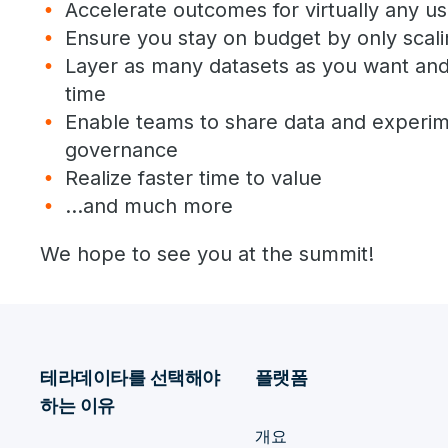
Accelerate outcomes for virtually any us
Ensure you stay on budget by only sca
Layer as many datasets as you want and s
time
Enable teams to share data and experim
governance
Realize faster time to value
…and much more
We hope to see you at the summit!
테라데이타를 선택해야
플랫폼
하는 이유
개요