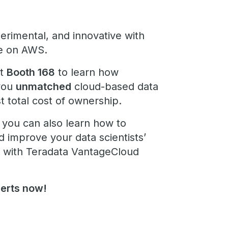
rimental, and innovative with
le on AWS.
at
Booth 168
to learn how
 you
unmatched
cloud-based data
t total cost of ownership.
you can also learn how to
d improve your data scientists’
r with Teradata VantageCloud
perts now!