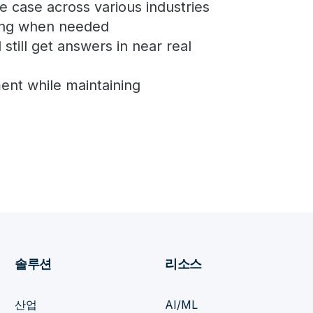
e case across various industries
ling when needed
till get answers in near real
ent while maintaining
솔루션
리소스
산업
AI/ML