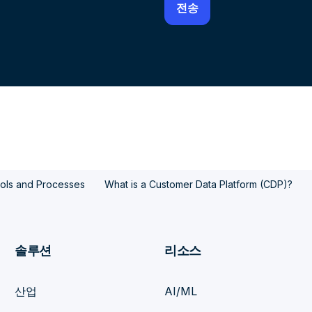
ools and Processes
What is a Customer Data Platform (CDP)?
솔루션
리소스
산업
AI/ML