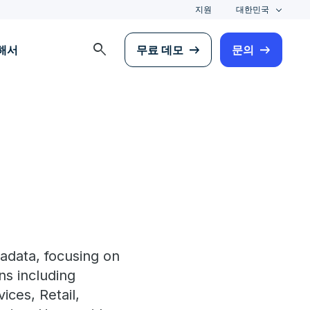
지원
대한민국
search
해서
무료 데모
문의
radata, focusing on
ns including
ces, Retail,