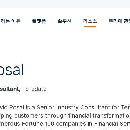
 하는 이유
플랫폼
솔루션
리소스
우리에 관
osal
sultant,
Teradata
vid Rosal is a Senior Industry Consultant for Te
lping customers through financial transformatio
merous Fortune 100 companies in Financial Servi