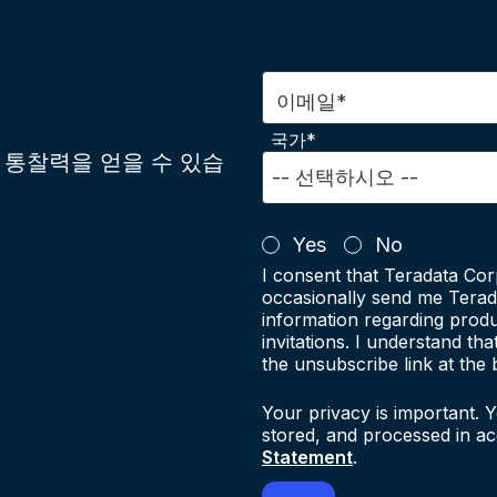
이메일*
국가*
통찰력을 얻을 수 있습
Yes
No
I consent that Teradata Cor
occasionally send me Terad
information regarding produ
invitations. I understand th
the unsubscribe link at the 
Your privacy is important. Y
stored, and processed in a
Statement
.