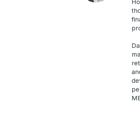
Ho
th
fi
pr
Da
ma
re
an
de
pe
MB