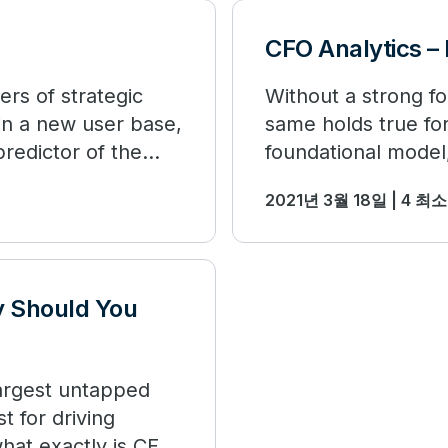
CFO Analytics – 
ers of strategic
Without a strong f
t in a new user base,
same holds true for
predictor of the
foundational model,
difficult to build.
2021년 3월 18일 | 4 최
y Should You
largest untapped
t for driving
what exactly is CFO