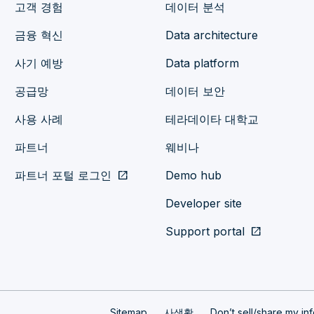
고객 경험
데이터 분석
금융 혁신
Data architecture
사기 예방
Data platform
공급망
데이터 보안
사용 사례
테라데이타 대학교
파트너
웨비나
파트너 포털 로그인
open_in_new
Demo hub
Developer site
Support portal
open_in_new
Sitemap
사생활
Don’t sell/share my in