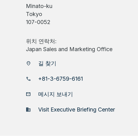
Minato-ku
Tokyo
107-0052
위치 연락처:
Japan Sales and Marketing Office
길 찾기
location_on
+81-3-6759-6161
phone
메시지 보내기
email
Visit Executive Briefing Center
domain