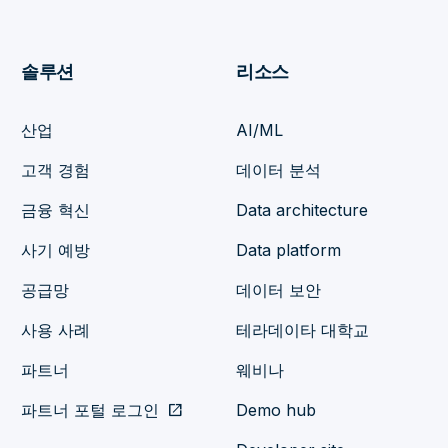
솔루션
리소스
산업
AI/ML
고객 경험
데이터 분석
금융 혁신
Data architecture
사기 예방
Data platform
공급망
데이터 보안
사용 사례
테라데이타 대학교
파트너
웨비나
파트너 포털 로그인
open_in_new
Demo hub