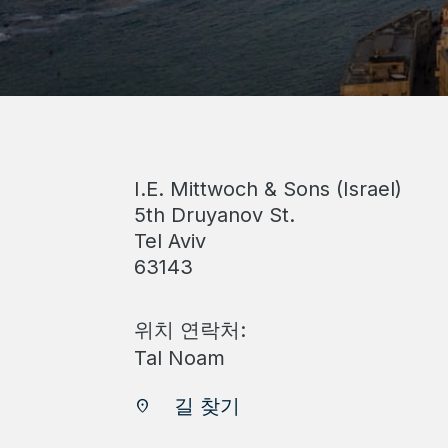
I.E. Mittwoch & Sons (Israel)
5th Druyanov St.
Tel Aviv
63143
위치 연락처:
Tal Noam
길 찾기
location_on