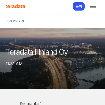
문의
사무실 위치
Teradata Finland Oy
11:31 AM
Keilaranta 1