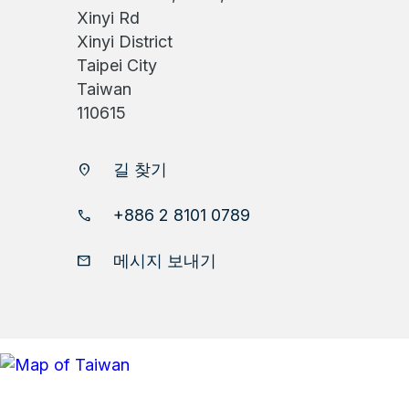
Xinyi Rd
Xinyi District
Taipei City
Taiwan
110615
길 찾기
location_on
+886 2 8101 0789
phone
메시지 보내기
email