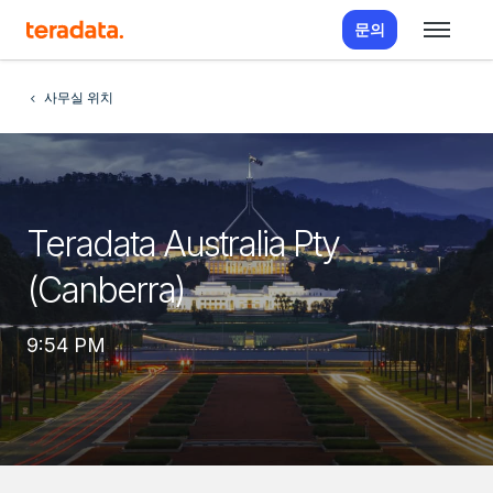
문의
사무실 위치
Teradata Australia Pty
(Canberra)
9:54 PM