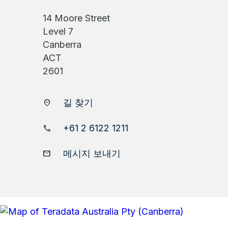
14 Moore Street
Level 7
Canberra
ACT
2601
길 찾기
location_on
+61 2 6122 1211
phone
메시지 보내기
email