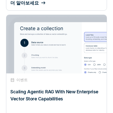
더 알아보세요
calendar_month
이벤트
Scaling Agentic RAG With New Enterprise
Vector Store Capabilities