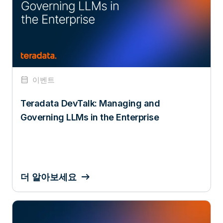
calendar_month
이벤트
Teradata DevTalk: Managing and
Governing LLMs in the Enterprise
더 알아보세요