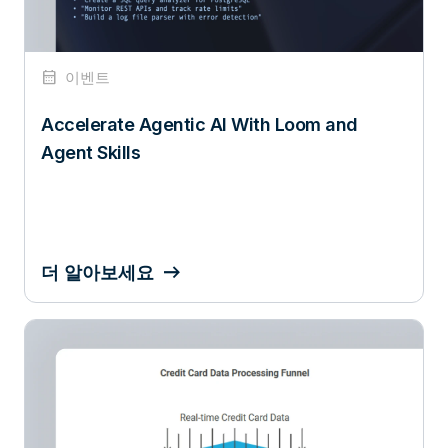
calendar_month
이벤트
Accelerate Agentic AI With Loom and
Agent Skills
더 알아보세요