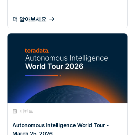
더 알아보세요
calendar_month
이벤트
Autonomous Intelligence World Tour -
March 25, 2026