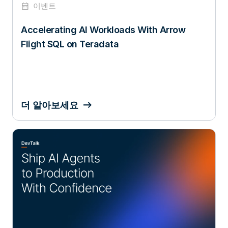
calendar_month
이벤트
Accelerating AI Workloads With Arrow
Flight SQL on Teradata
더 알아보세요