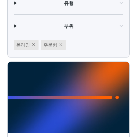
유형
부위
close
close
온라인
주문형