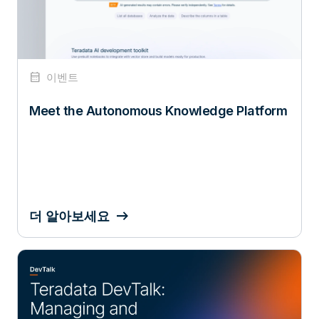
calendar_month
이벤트
Meet the Autonomous Knowledge Platform
더 알아보세요