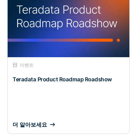
calendar_month
이벤트
Teradata Product Roadmap Roadshow
더 알아보세요