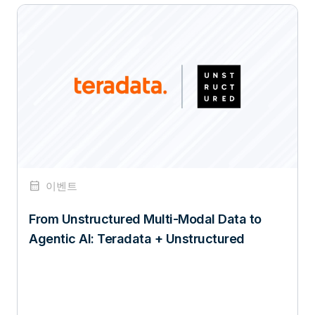
calendar_month
이벤트
From Unstructured Multi-Modal Data to
Agentic AI: Teradata + Unstructured