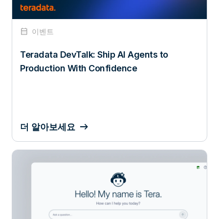
calendar_month
이벤트
Teradata DevTalk: Ship AI Agents to
Production With Confidence
더 알아보세요