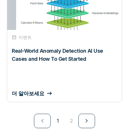
calendar_month
이벤트
Real-World Anomaly Detection AI Use
Cases and How To Get Started
더 알아보세요
navigate_next
navigate_next
1
2